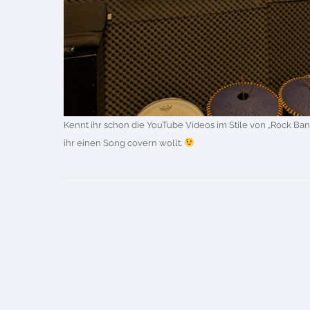
Kennt ihr schon die YouTube Videos im Stile von „Rock Ban
ihr einen Song covern wollt.