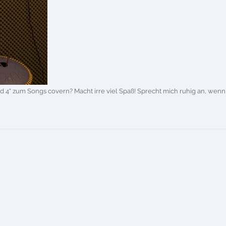
d 4“ zum Songs covern? Macht irre viel Spaß! Sprecht mich ruhig an, wenn