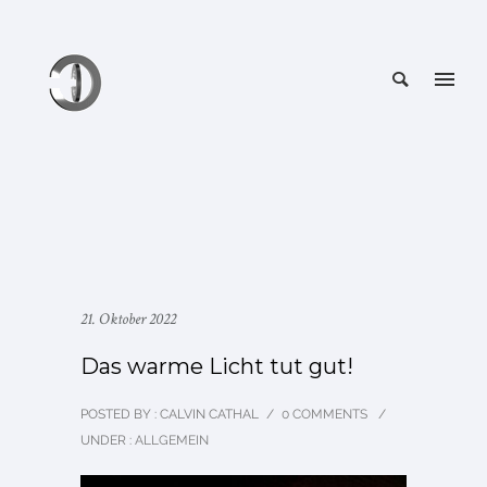
21. Oktober 2022
Das warme Licht tut gut!
POSTED BY : CALVIN CATHAL
/
0 COMMENTS
/
UNDER :
ALLGEMEIN